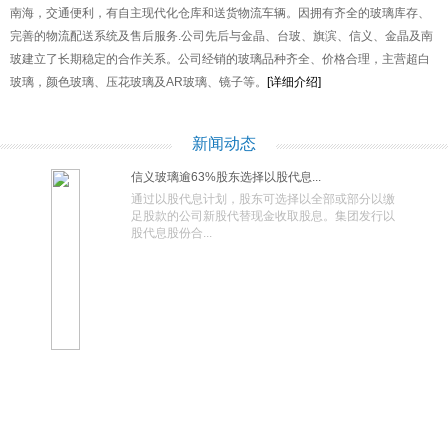
南海，交通便利，有自主现代化仓库和送货物流车辆。因拥有齐全的玻璃库存、
完善的物流配送系统及售后服务.公司先后与金晶、台玻、旗滨、信义、金晶及南
玻建立了长期稳定的合作关系。公司经销的玻璃品种齐全、价格合理，主营超白
玻璃，颜色玻璃、压花玻璃及AR玻璃、镜子等。
[详细介绍]
新闻动态
信义玻璃逾63%股东选择以股代息...
通过以股代息计划，股东可选择以全部或部分以缴
足股款的公司新股代替现金收取股息。集团发行以
股代息股份合...